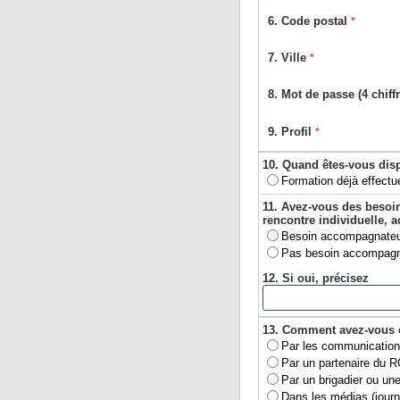
6. Code postal
*
7. Ville
*
8. Mot de passe (4 chiffr
9. Profil
*
10. Quand êtes-vous dis
Formation déjà effectu
11. Avez-vous des besoins
rencontre individuelle, 
Besoin accompagnateu
Pas besoin accompagn
12. Si oui, précisez
13. Comment avez-vous 
Par les communications
Par un partenaire du
Par un brigadier ou une
Dans les médias (journau