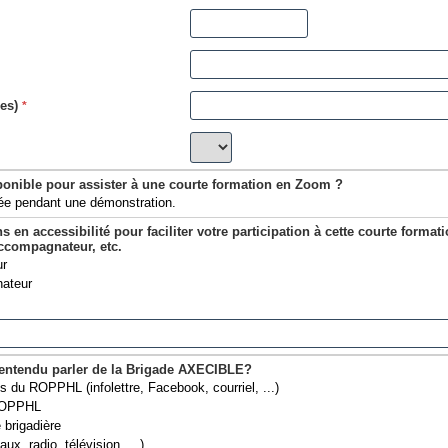
es)
*
ponible pour assister à une courte formation en Zoom ?
ée pendant une démonstration.
 en accessibilité pour faciliter votre participation à cette courte formati
accompagnateur, etc.
r
ateur
entendu parler de la Brigade AXECIBLE?
 du ROPPHL (infolettre, Facebook, courriel, ...)
 ROPPHL
 brigadière
x, radio, télévision, ...)